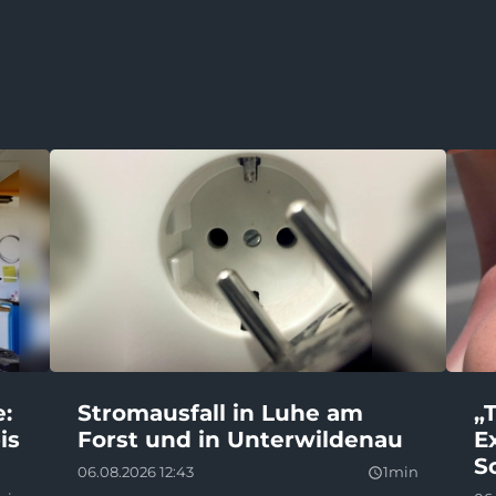
e:
Stromausfall in Luhe am
„
is
Forst und in Unterwildenau
E
S
06.08.2026 12:43
1min
query_builder