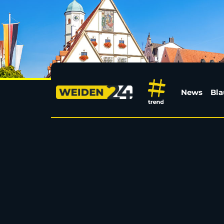
Weidener Schülerinn
News
Bla