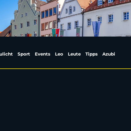
en der FOS/BOS räume
ulicht
Sport
Events
Leo
Leute
Tipps
Azubi