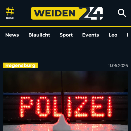
Unbekannter greift in Regensb
search
News
Blaulicht
Sport
Events
Leo
L
Regensburg
11.06.2026