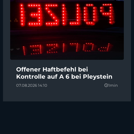
Offener Haftbefehl bei
Kontrolle auf A 6 bei Pleystein
07.08.2026 14:10
1min
query_builder