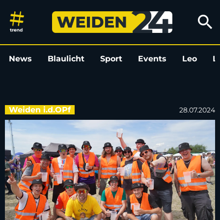
„Mallorca Sommer Festival” in W
search
News
Blaulicht
Sport
Events
Leo
L
Weiden i.d.OPf
28.07.2024