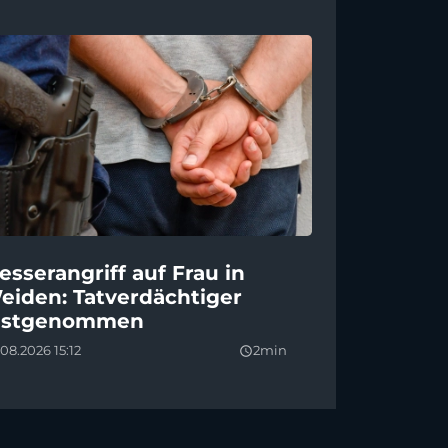
esserangriff auf Frau in
eiden: Tatverdächtiger
estgenommen
08.2026 15:12
2min
query_builder