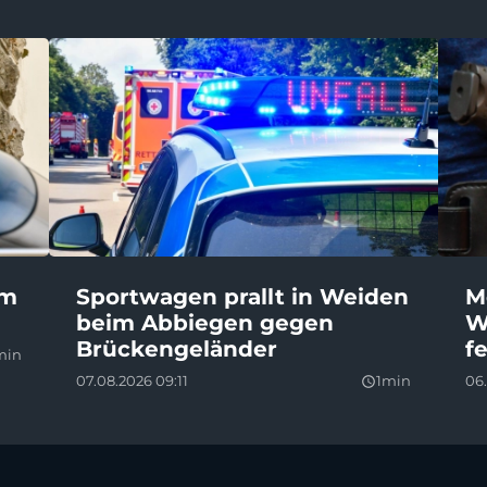
em
Sportwagen prallt in Weiden
M
beim Abbiegen gegen
W
Brückengeländer
f
min
07.08.2026 09:11
1min
06.
query_builder