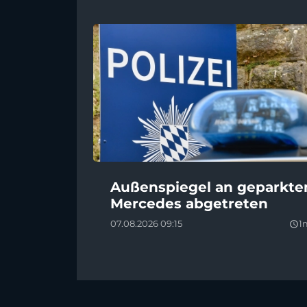
Außenspiegel an geparkt
Mercedes abgetreten
07.08.2026 09:15
1
query_builder