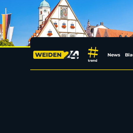
Kontrolle an A6: Satte
News
Bla