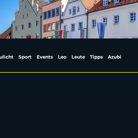
lzugauflieger mit Getr
ulicht
Sport
Events
Leo
Leute
Tipps
Azubi