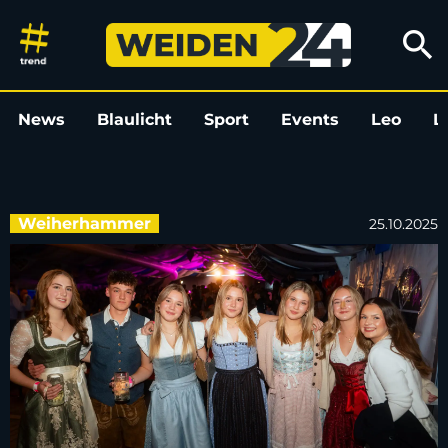
Kirwa in Weiherhammer: Die Bi
search
News
Blaulicht
Sport
Events
Leo
L
Weiherhammer
25.10.2025