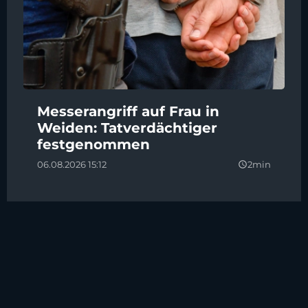
Messerangriff auf Frau in
Weiden: Tatverdächtiger
festgenommen
06.08.2026 15:12
2min
query_builder