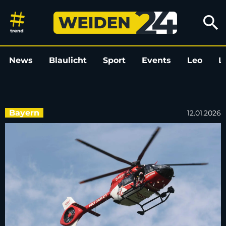
Jugendlicher will Schnee von 
search
News
Blaulicht
Sport
Events
Leo
L
Bayern
12.01.2026