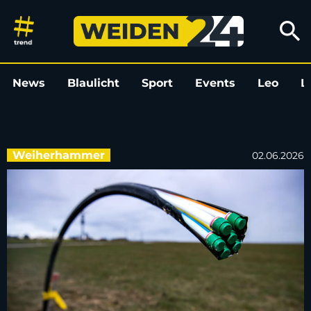
Glasfaserausbau in Weiherham
search
News
Blaulicht
Sport
Events
Leo
L
Weiherhammer
02.06.2026