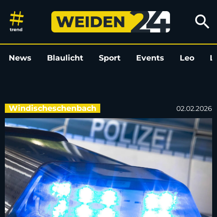
Ermittlungen nach Diebstahl a
search
News
Blaulicht
Sport
Events
Leo
L
Windischeschenbach
02.02.2026