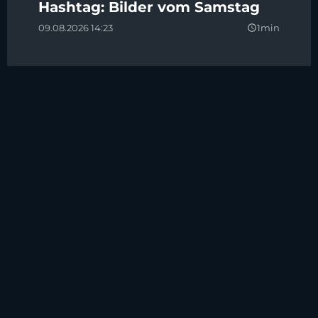
Hashtag: Bilder vom Samstag
09.08.2026 14:23
1min
query_builder