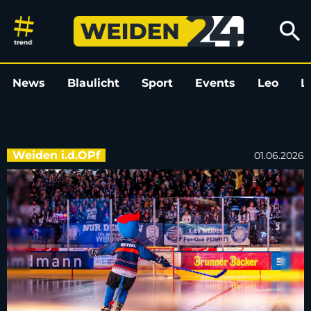
Blue Devils starten Testspielr
search
News
Blaulicht
Sport
Events
Leo
L
Weiden i.d.OPf
01.06.2026