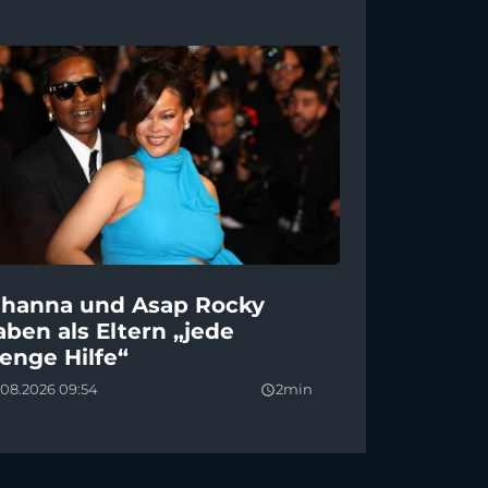
ihanna und Asap Rocky
aben als Eltern „jede
enge Hilfe“
.08.2026 09:54
2min
query_builder