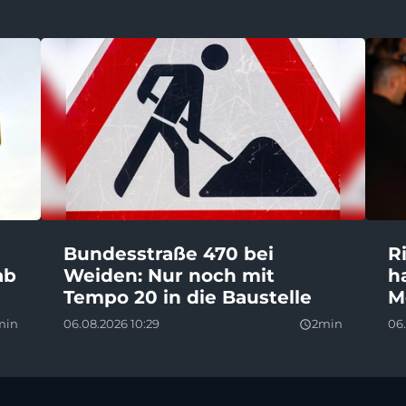
Bundesstraße 470 bei
R
ab
Weiden: Nur noch mit
h
Tempo 20 in die Baustelle
M
min
06.08.2026 10:29
2min
06
query_builder