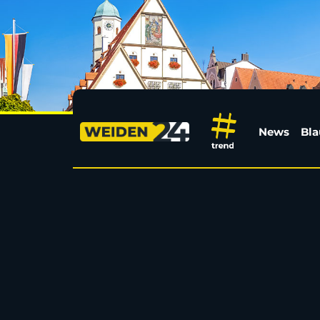
Ariana Grande kündig
News
Bla