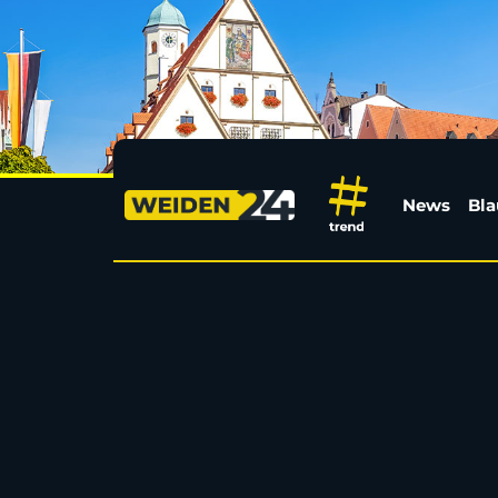
Aftershowparty des „H
News
Bla