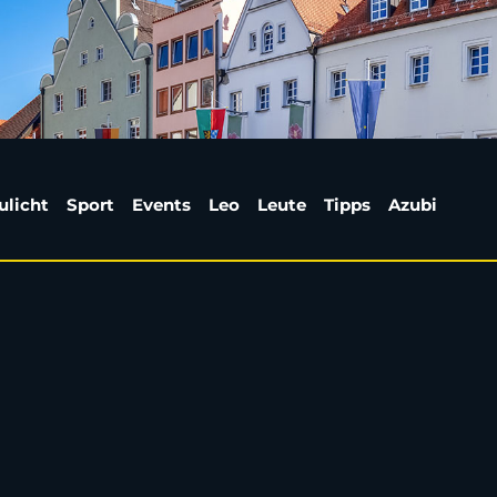
ip-Hop BBQ” im Loop: T
ulicht
Sport
Events
Leo
Leute
Tipps
Azubi