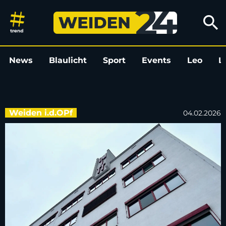
Witt-Gruppe will sich von 229 
search
News
Blaulicht
Sport
Events
Leo
L
Weiden i.d.OPf
04.02.2026