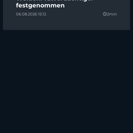
festgenommen
06.08.2026 15:12
2min
query_builder