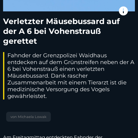
info
Verletzter Mäusebussard auf
der A 6 bei Vohenstrauß
gerettet
Fahnder der Grenzpolizei Waidhaus
entdecken auf dem Grünstreifen neben der A
6 bei Vohenstrauß einen verletzten
Mäusebussard. Dank rascher
Zusammenarbeit mit einem Tierarzt ist die
medizinische Versorgung des Vogels
gewährleistet.
von Michaela Lowak
Am Freitagmittag entdeckten Fahnder der