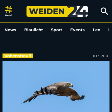
Verletzter Mäusebussard auf de
search
News
Blaulicht
Sport
Events
Leo
L
Vohenstrauß
11.05.2026