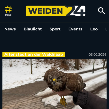
Verletzter Bussard auf der A 93
search
News
Blaulicht
Sport
Events
Leo
L
Altenstadt an der Waldnaab
03.02.2026