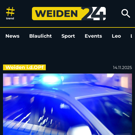
Unfallflucht in Weiden: Pkw b
search
News
Blaulicht
Sport
Events
Leo
L
Weiden i.d.OPf
14.11.2025