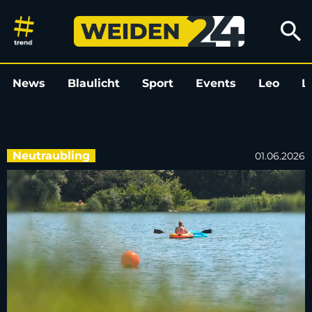
Trotz Reanimation: 20-Jährige
search
News
Blaulicht
Sport
Events
Leo
L
Neutraubling
01.06.2026