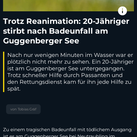
info
Trotz Reanimation: 20-Jähriger
stirbt nach Badeunfall am
Guggenberger See
Nach nur wenigen Minuten im Wasser war er
plötzlich nicht mehr zu sehen. Ein 20-Jähriger
ist am Guggenberger See untergegangen.
Trotz schneller Hilfe durch Passanten und
den Rettungsdienst kam für ihn jede Hilfe zu
spät.
von Tobias Gräf
Zu einem tragischen Badeunfall mit tödlichem Ausgang
ist es am Guggenberger See bei Neutraubling im