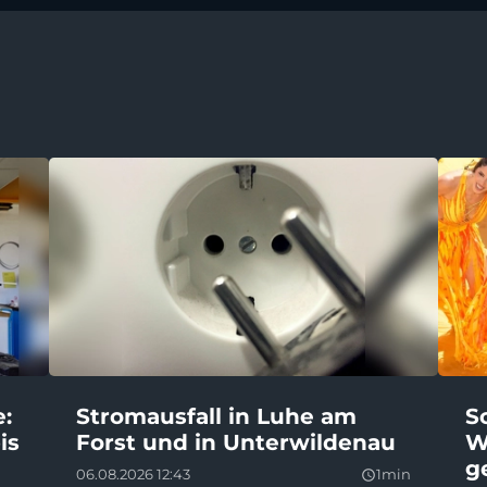
e:
Stromausfall in Luhe am
S
is
Forst und in Unterwildenau
W
g
06.08.2026 12:43
1min
query_builder