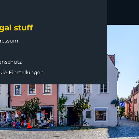
gal stuff
ressum
B
enschutz
kie-Einstellungen