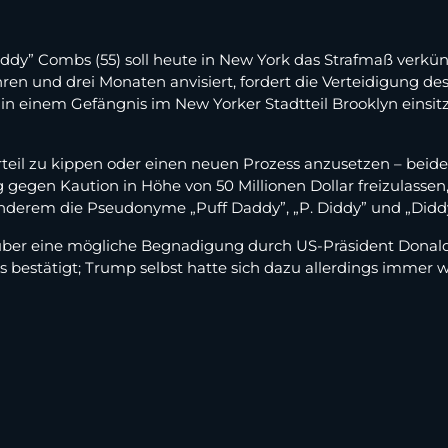
dy” Combs (55) soll heute in New York das Strafmaß verkü
ahren und drei Monaten anvisiert, fordert die Verteidigung d
n einem Gefängnis im New Yorker Stadtteil Brooklyn einsitzt,
Urteil zu kippen oder einen neuen Prozess anzusetzen – bei
gegen Kaution in Höhe von 50 Millionen Dollar freizulassen
anderem die Pseudonyme „Puff Daddy”, „P. Diddy” und „Diddy
 über eine mögliche Begnadigung durch US-Präsident Dona
estätigt; Trump selbst hatte sich dazu allerdings immer w