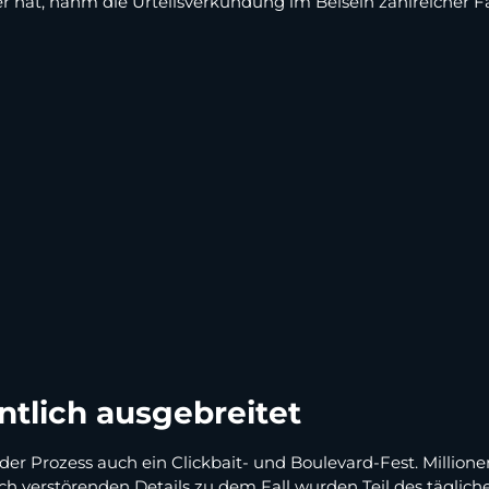
er hat, nahm die Urteilsverkündung im Beisein zahlreicher 
ntlich ausgebreitet
der Prozess auch ein Clickbait- und Boulevard-Fest. Million
h verstörenden Details zu dem Fall wurden Teil des tägliche