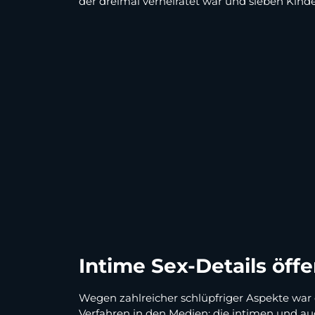
der dreimal verheiratet war und sieben Kind
Intime Sex-Details öffe
Wegen zahlreicher schlüpfriger Aspekte war 
Verfahren in den Medien; die intimen und auc