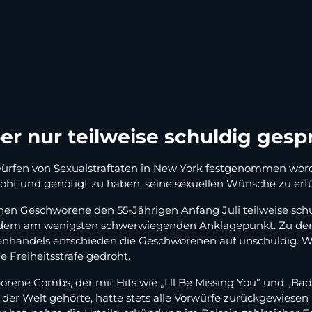
er nur teilweise schuldig ges
fen von Sexualstraftaten in New York festgenommen worden
ht und genötigt zu haben, seine sexuellen Wünsche zu erfü
en Geschworene den 55-Jährigen Anfang Juli teilweise schul
 dem am wenigsten schwerwiegenden Anklagepunkt. Zu de
enhandels entschieden die Geschworenen auf unschuldig. Wä
 Freiheitsstrafe gedroht.
rene Combs, der mit Hits wie „I'll Be Missing You” und „Ba
er Welt gehörte, hatte stets alle Vorwürfe zurückgewiesen u