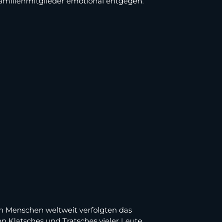
Familienmitglieder emotional entgegen.
en Menschen weltweit verfolgten das
n Klatsches und Tratsches vieler Leute.