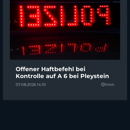
Offener Haftbefehl bei
Kontrolle auf A 6 bei Pleystein
07.08.2026 14:10
1min
query_builder