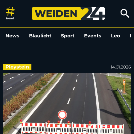
Schwerer Unfall mit zwei Satte
search
News
Blaulicht
Sport
Events
Leo
L
Pleystein
14.01.2026