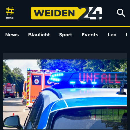
Weiden24
search
News
Blaulicht
Sport
Events
Leo
L