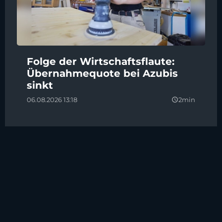
Folge der Wirtschaftsflaute:
Übernahmequote bei Azubis
sinkt
06.08.2026 13:18
2min
query_builder