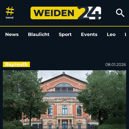
„New York Times“ empfiehlt ei
search
News
Blaulicht
Sport
Events
Leo
L
Bayreuth
08.01.2026