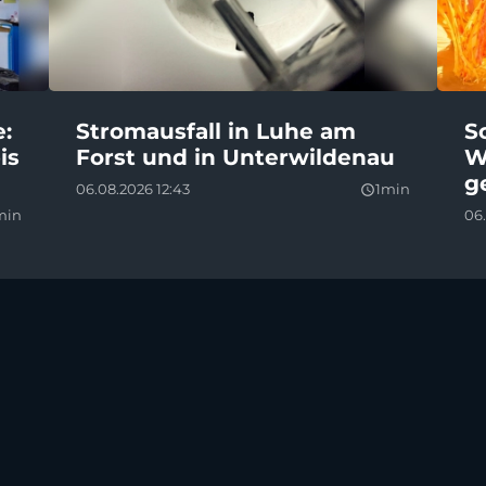
e:
Stromausfall in Luhe am
S
is
Forst und in Unterwildenau
W
g
06.08.2026 12:43
1min
query_builder
min
06.