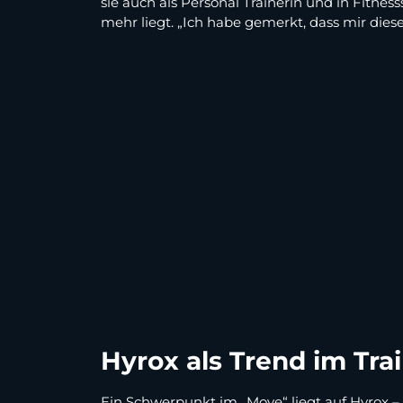
sie auch als Personal Trainerin und in Fitness
mehr liegt. „Ich habe gemerkt, dass mir dies
Hyrox als Trend im Tra
Ein Schwerpunkt im „Move“ liegt auf Hyrox –