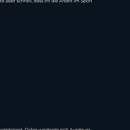
te aber schnell, dass ihr die Arbeit im Sport
 kombiniert. Dabei wechseln sich Ausdauer-