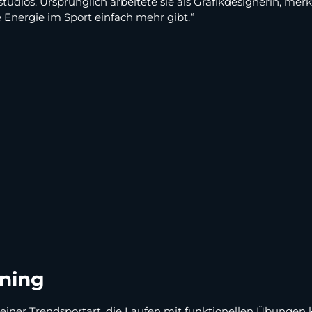
studios. Ursprünglich arbeitete sie als Grafikdesignerin, merk
e Energie im Sport einfach mehr gibt.“
ining
 einer Trendsportart, die Laufen mit funktionellen Übungen