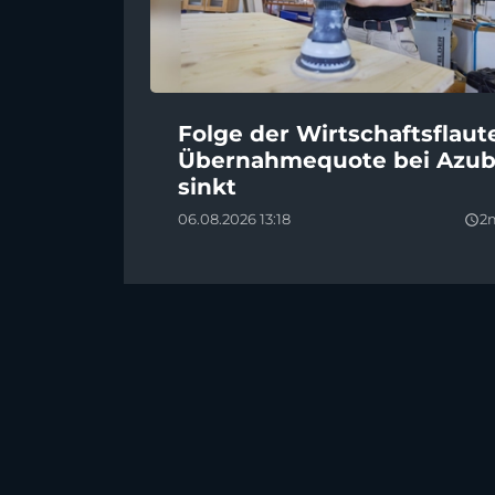
Folge der Wirtschaftsflaut
Übernahmequote bei Azub
sinkt
06.08.2026 13:18
2
query_builder