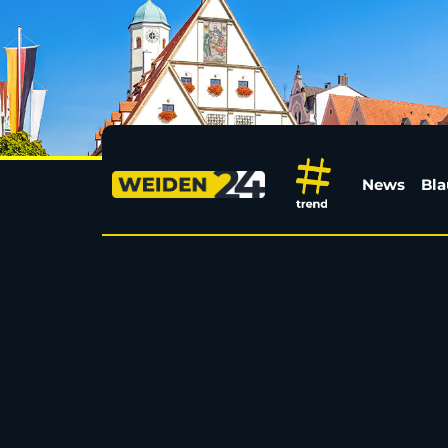
Neues Sportstudio im
News
Bla