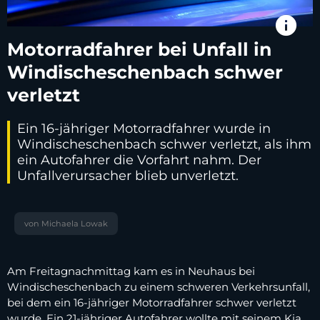
info
Motorradfahrer bei Unfall in
Windischeschenbach schwer
verletzt
Ein 16-jähriger Motorradfahrer wurde in
Windischeschenbach schwer verletzt, als ihm
ein Autofahrer die Vorfahrt nahm. Der
Unfallverursacher blieb unverletzt.
von Michaela Lowak
Am Freitagnachmittag kam es in Neuhaus bei
Windischeschenbach zu einem schweren Verkehrsunfall,
bei dem ein 16-jähriger Motorradfahrer schwer verletzt
wurde. Ein 21-jähriger Autofahrer wollte mit seinem Kia