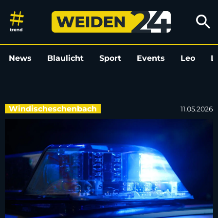
Motorradfahrer bei Unfall in 
search
News
Blaulicht
Sport
Events
Leo
L
Windischeschenbach
11.05.2026