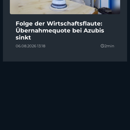
Folge der Wirtschaftsflaute:
Übernahmequote bei Azubis
sinkt
06.08.2026 13:18
2min
query_builder