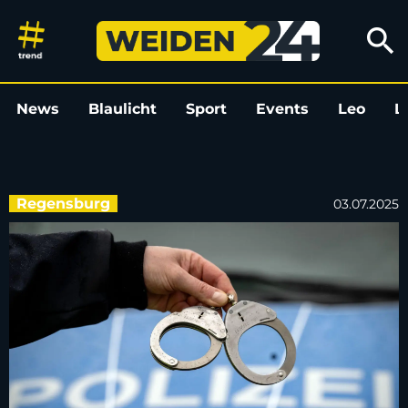
Mann zielt mit Waffe von Bal
search
News
Blaulicht
Sport
Events
Leo
L
Regensburg
03.07.2025