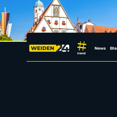
Katastrophenfall aufg
News
Bla