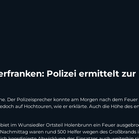
rfranken: Polizei ermittelt zu
ache. Der Polizeisprecher konnte am Morgen nach dem Feue
edoch auf Hochtouren, wie er erklärte. Auch die Höhe des 
et im Wunsiedler Ortsteil Holenbrunn ein Feuer ausgebroc
Nachmittag waren rund 500 Helfer wegen des Großbrands i
ich koordinierte Abwicklung des Einsatzes auch weiterhin si