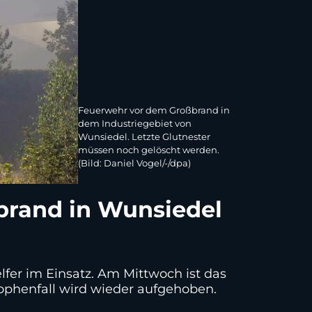
Feuerwehr vor dem Großbrand in
dem Industriegebiet von
Wunsiedel. Letzte Glutnester
müssen noch gelöscht werden.
(Bild: Daniel Vogel/-/dpa)
brand in Wunsiedel
er im Einsatz. Am Mittwoch ist das
ophenfall wird wieder aufgehoben.