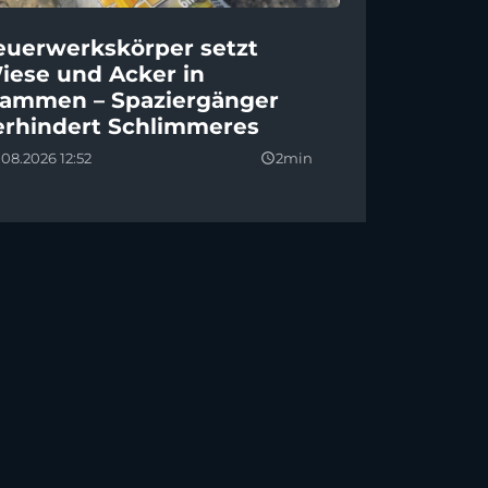
euerwerkskörper setzt
iese und Acker in
lammen – Spaziergänger
erhindert Schlimmeres
08.2026 12:52
2min
query_builder