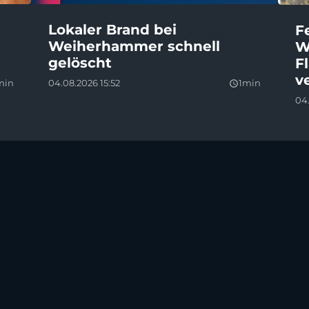
Lokaler Brand bei
F
Weiherhammer schnell
W
gelöscht
F
v
min
04.08.2026 15:52
1min
query_builder
04.