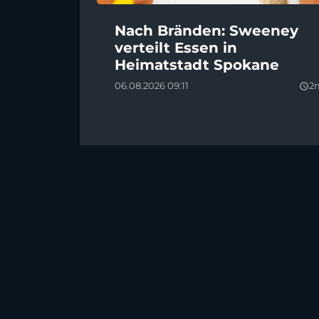
Nach Bränden: Sweeney
verteilt Essen in
Heimatstadt Spokane
06.08.2026 09:11
2
query_builder