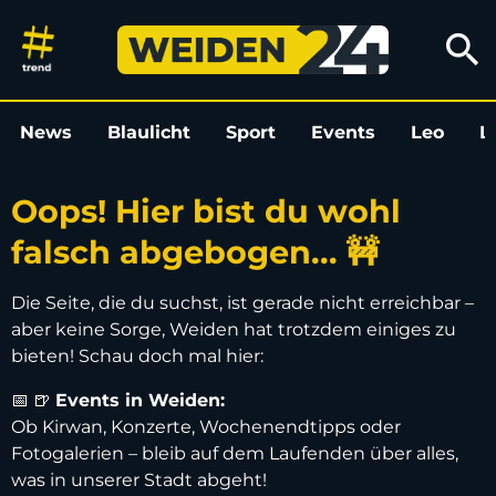
Oops! Hier bist du wohl falsch
search
News
Blaulicht
Sport
Events
Leo
L
Oops! Hier bist du wohl
falsch abgebogen... 🚧
Die Seite, die du suchst, ist gerade nicht erreichbar –
aber keine Sorge, Weiden hat trotzdem einiges zu
bieten! Schau doch mal hier:
📅 🍺
Events in Weiden:
Ob Kirwan, Konzerte, Wochenendtipps oder
Fotogalerien – bleib auf dem Laufenden über alles,
was in unserer Stadt abgeht!