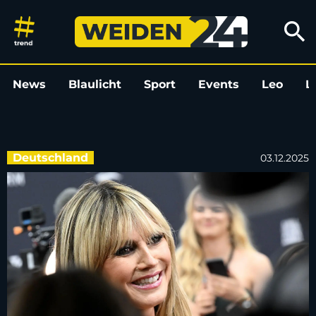
Heidi Klum moderiert WM-Ausl
search
News
Blaulicht
Sport
Events
Leo
L
Deutschland
03.12.2025