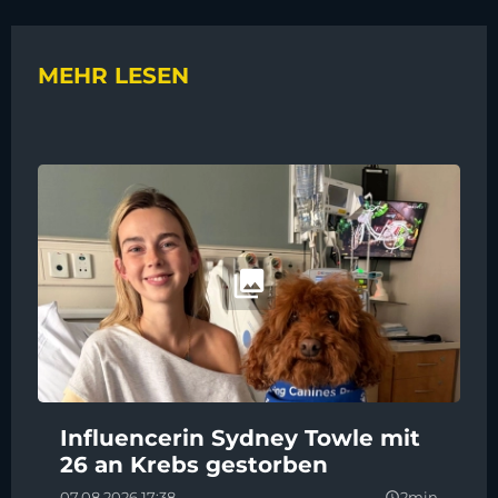
MEHR LESEN
Influencerin Sydney Towle mit
26 an Krebs gestorben
07.08.2026 17:38
2min
query_builder