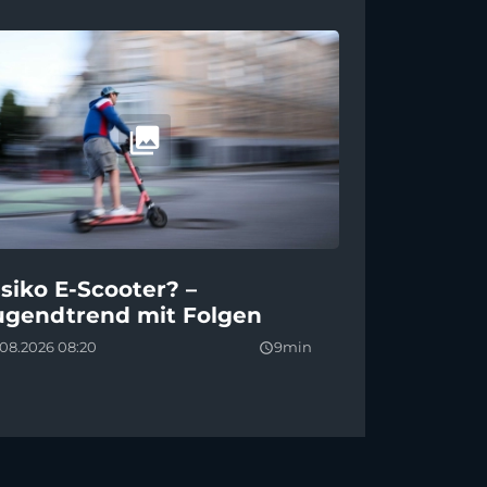
isiko E-Scooter? –
ugendtrend mit Folgen
.08.2026 08:20
9min
query_builder