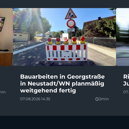
Bauarbeiten in Georgstraße
R
in Neustadt/WN planmäßig
J
weitgehend fertig
min
07
07.08.2026 14:35
2min
query_builder