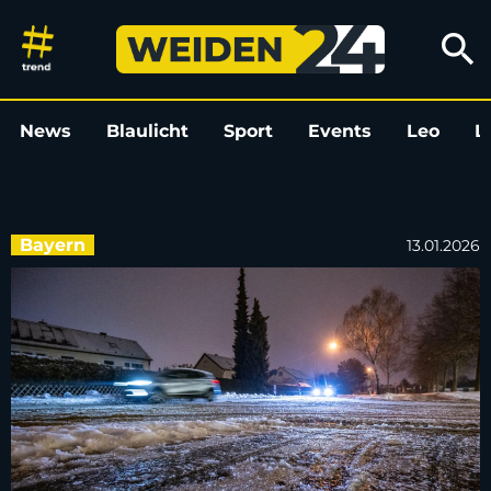
Glatteis: Etliche Unfälle und Ve
search
News
Blaulicht
Sport
Events
Leo
L
Bayern
13.01.2026