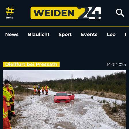
Freizeitsee Dießfurt: Auto bric
search
News
Blaulicht
Sport
Events
Leo
L
Dießfurt bei Pressath
14.01.2024