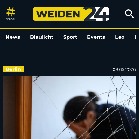
Frauen vor Gewalt schützen, Tä
search
News
Blaulicht
Sport
Events
Leo
L
Berlin
08.05.2026