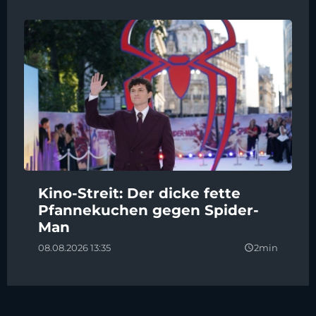
Kino-Streit: Der dicke fette
Pfannekuchen gegen Spider-
Man
08.08.2026 13:35
2min
query_builder