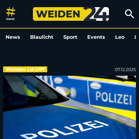
Flucht vor Verkehrskontrolle 
search
News
Blaulicht
Sport
Events
Leo
L
Weiden i.d.OPf
07.12.2025