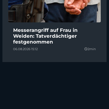
Messerangriff auf Frau in
Weiden: Tatverdächtiger
festgenommen
06.08.2026 15:12
2min
query_builder