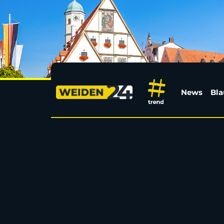
Fahrraddiebstahl in F
News
Bla