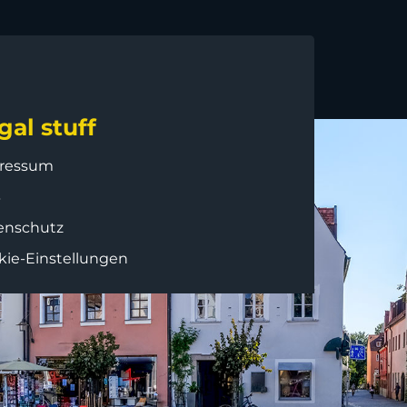
gal stuff
ressum
B
enschutz
kie-Einstellungen