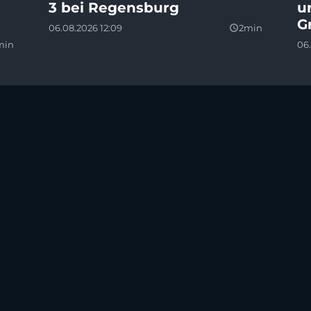
3 bei Regensburg
u
G
06.08.2026 12:09
2min
query_builder
min
06.