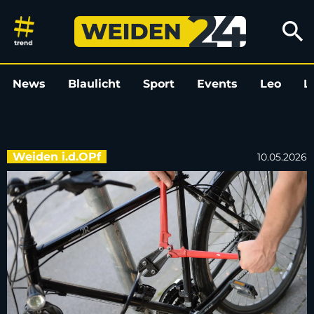
Fahrraddiebstahl im Stockerh
search
News
Blaulicht
Sport
Events
Leo
L
Weiden i.d.OPf
10.05.2026