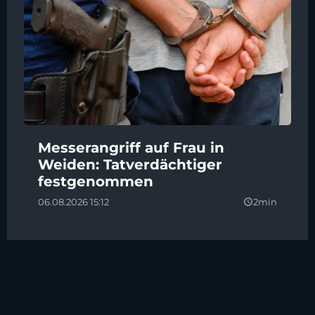
Messerangriff auf Frau in
Weiden: Tatverdächtiger
festgenommen
06.08.2026 15:12
2min
query_builder