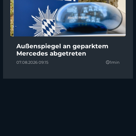
Außenspiegel an geparktem
Mercedes abgetreten
07.08.2026 09:15
1min
query_builder