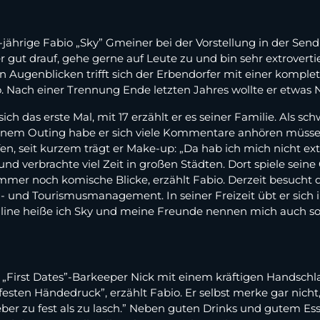
6-jährige Fabio „Sky” Gmeiner bei der Vorstellung in der Send
ut drauf, gehe gerne auf Leute zu und bin sehr extrovertiert
n Augenblicken trifft sich der Erbendorfer mit einer komple
o. Nach einer Trennung Ende letzten Jahres wollte er etwas
sich das erste Mal, mit 17 erzählt er es seiner Familie. Als 
einem Outing habe er sich viele Kommentare anhören müssen 
fen, seit kurzem trägt er Make-up: „Da hab ich mich nicht ex
und verbrachte viel Zeit in großen Städten. Dort spiele sein
immer noch komische Blicke, erzählt Fabio. Derzeit besucht 
 und Tourismusmanagement. In seiner Freizeit übt er sich 
ine heiße ich Sky und meine Freunde nennen mich auch so”,
rst Dates”-Barkeeper Nick mit einem kräftigen Handschlag. 
esten Händedruck”, erzählt Fabio. Er selbst merke gar nicht, 
r zu fest als zu lasch.” Neben guten Drinks und gutem Essen 