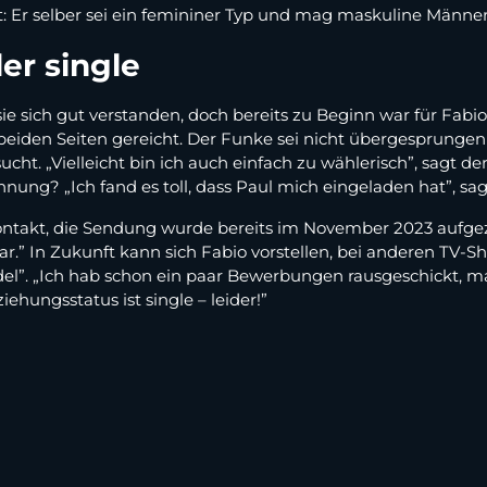
t: Er selber sei ein femininer Typ und mag maskuline Männer
er single
e sich gut verstanden, doch bereits zu Beginn war für Fabio kl
 beiden Seiten gereicht. Der Funke sei nicht übergesprung
ht. „Vielleicht bin ich auch einfach zu wählerisch”, sagt de
ung? „Ich fand es toll, dass Paul mich eingeladen hat”, sag
Kontakt, die Sendung wurde bereits im November 2023 aufgeze
.” In Zukunft kann sich Fabio vorstellen, bei anderen TV-
”. „Ich hab schon ein paar Bewerbungen rausgeschickt, mal
ehungsstatus ist single – leider!”