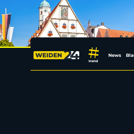
Erbendorfer sucht bei 
News
Bla