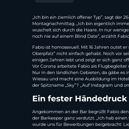
„Ich bin ein ziemlich offener Typ”, sagt der 2
Montagnachmittag. „Ich bin eigentlich immer g
wuschelt sich durch die Haare. In nur wenige
noch nie auf einem Blind Date”, erzählt Fabi
Fabio ist homosexuell. Mit 16 Jahren outet er 
Oberpfalz” nicht einfach gehabt. Noch vor s
einigen Jahren lebt und zeigt er sich ganz of
Vor Corona arbeitete Fabio als Flugbegleiter 
Nur in den ländlichen Gebieten, da gäbe es 
Wiesau und macht eine Ausbildung im Hotel-
der Spitzname „Sky”? „Auf Instagram und onl
Ein fester Händedruck
Angekommen an der Bar begrüßt Fabio den „Fi
der Barkeeper ganz verdutzt. „Ich hab einen f
wurde uns für Bewerbungen beigebracht: Liebe