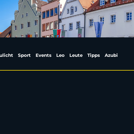
„First Dates” auf VOX 
ulicht
Sport
Events
Leo
Leute
Tipps
Azubi