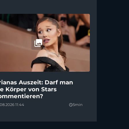
rianas Auszeit: Darf man
ie Körper von Stars
ommentieren?
08.2026 11:44
5min
query_builder