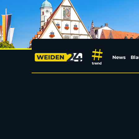
Dutzende Unfälle bei 
News
Bla