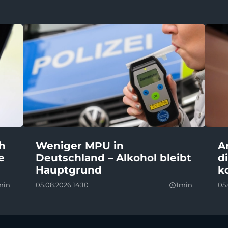
ch
Weniger MPU in
A
e
Deutschland – Alkohol bleibt
d
Hauptgrund
k
min
05.08.2026 14:10
1min
05.
query_builder