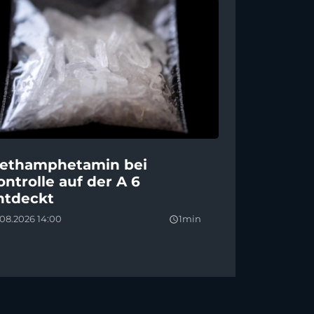
ethamphetamin bei
ontrolle auf der A 6
ntdeckt
08.2026 14:00
1min
query_builder