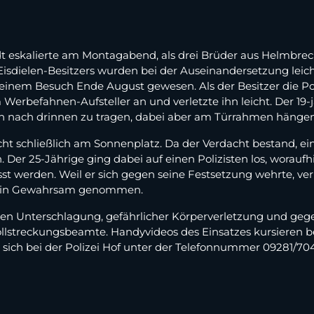
stadt eskalierte am Montagabend, als drei Brüder aus Helmbre
isdielen-Besitzers wurden bei der Auseinandersetzung leicht v
nem Besuch Ende August gewesen. Als der Besitzer die Polizei
 Werbefahnen-Aufsteller an und verletzte ihn leicht. Der 19-
ch nach drinnen zu tragen, dabei aber am Türrahmen hängen
ucht schließlich am Sonnenplatz. Da der Verdacht bestand, ei
 Der 25-Jährige ging dabei auf einen Polizisten los, woraufh
sst werden. Weil er sich gegen seine Festsetzung wehrte, ver
hr in Gewahrsam genommen.
gen Unterschlagung, gefährlicher Körperverletzung und geg
lstreckungsbeamte. Handyvideos des Einsatzes kursieren ber
, sich bei der Polizei Hof unter der Telefonnummer 09281/7