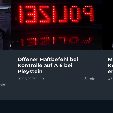
Offener Haftbefehl bei
M
Kontrolle auf A 6 bei
K
Pleystein
e
07.08.2026 14:10
1min
07.
query_builder
min