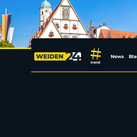
Brüder attackieren Ho
News
Bla