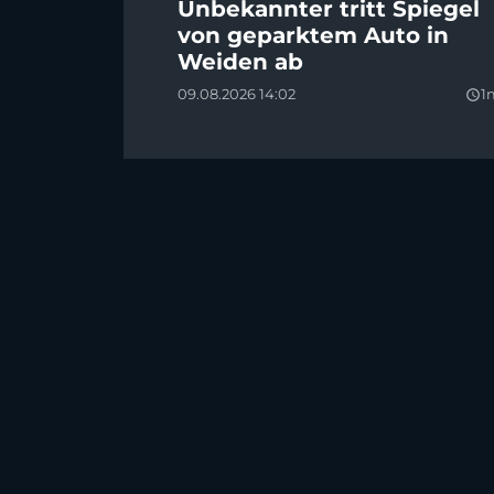
Unbekannter tritt Spiegel
von geparktem Auto in
Weiden ab
09.08.2026 14:02
1
query_builder