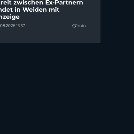
treit zwischen Ex-Partnern
ndet in Weiden mit
nzeige
08.2026 13:37
1min
query_builder