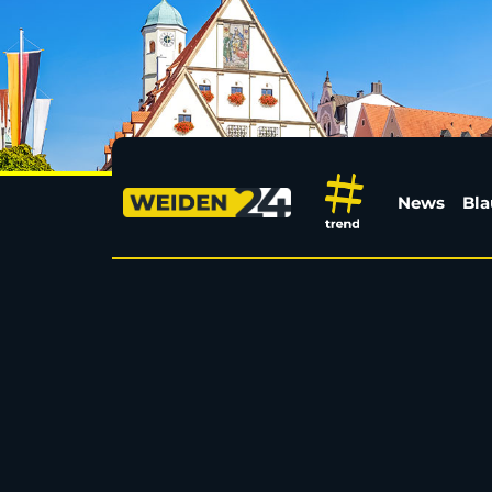
Brand am Dießfurter 
News
Bla