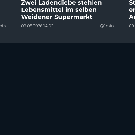
Zwei Ladendiebe stehlen
S
Lebensmittel im selben
e
Weidener Supermarkt
A
min
09.08.2026 14:02
1min
09.
query_builder