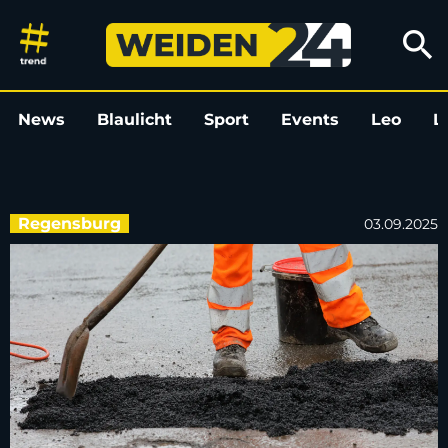
Anschlussstelle der A 3 bei Re
search
News
Blaulicht
Sport
Events
Leo
L
Regensburg
03.09.2025