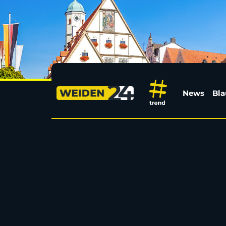
2.150 Drogentote in De
News
Bla