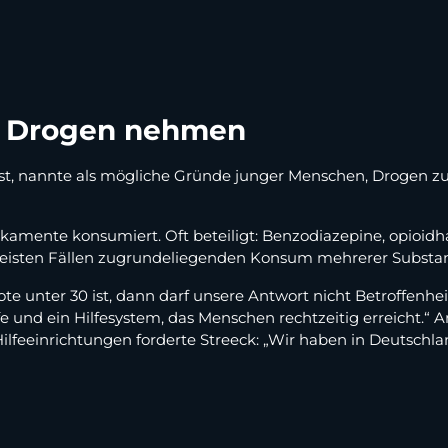
e Drogen nehmen
ist, nannte als mögliche Gründe junger Menschen, Drogen z
amente konsumiert. Oft beteiligt: Benzodiazepine, opioidh
rmeisten Fällen zugrundeliegenden Konsum mehrerer Substan
ote unter 30 ist, dann darf unsere Antwort nicht Betroffenhe
e und ein Hilfesystem, das Menschen rechtzeitig erreicht.“
eeinrichtungen forderte Streeck: „Wir haben in Deutschlan