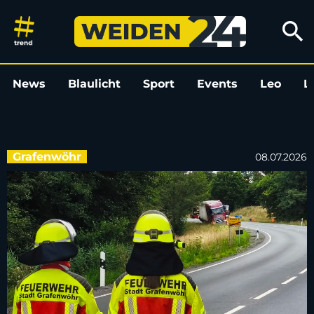
Mit Munition beladener Lkw d
search
News
Blaulicht
Sport
Events
Leo
L
Grafenwöhr
08.07.2026